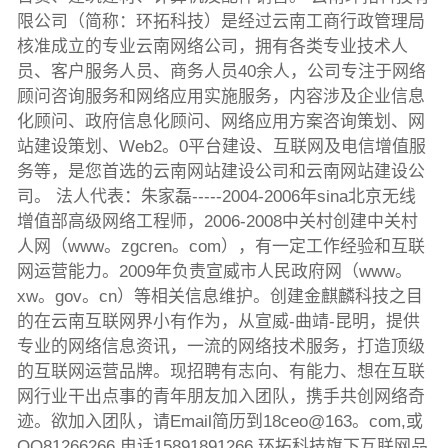
限公司（简称：环拓科技）是经过云南工商行政管理局
核准成立的专业云南网络公司，拥有各类专业技术人
员、客户服务人员、商务人员40余人，公司专注于网络
顾问咨询服务和网络应用实施服务，内容涉及企业信息
化顾问、政府信息化顾问、网络应用方案咨询策划、网
站建设策划、Web2。0平台建设、互联网及电信增值服
务等，是您首选的云南网站建设公司和云南网站建设公
司。 法人代表：朱家磊-----2004-2006年sina北京无线
增值部高级网络工程师，2006-2008中关村创建中关村
人网（www。zgcren。com），有一定工作经验和互联
网运营能力。2009年负责宣威市人民政府网（www。
xw。gov。cn）等相关信息维护。创建金麒麟科技之目
的在云南互联网界小有作为，从宣威-曲靖-昆明，提供
专业的网络信息资讯，一流的网络技术服务，打造顶级
的互联网运营品牌。现招聘有志向、有能力、想在互联
网行业干出点事的青年朋友加入团队，携手共创网络奇
迹。欲加入团队，请Email简历到18ceo@163。com,或
QQ81266266 电话15891891266 环拓科技旗下互联网品